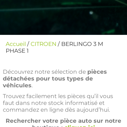
Accueil
/
CITROEN
/ BERLINGO 3 M
PHASE 1
Découvrez notre sélection de
pièces
détachées pour tous types de
véhicules
.
Trouvez facilement les pièces qu’il vous
faut dans notre stock informatisé et
commandez en ligne dès aujourd’hui.
Rechercher votre pièce auto sur notre