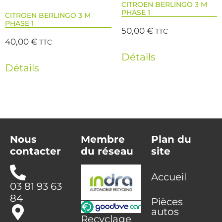
CITROEN BERLINGO 3 M
PHASE 1
CITROEN BERLINGO 3 M
PHASE 1
50,00
€
TTC
40,00
€
TTC
Détails
Détails
Nous
Membre
Plan du
contacter
du réseau
site
Accueil
03 81 93 63
84
Pièces
autos
Recyclage