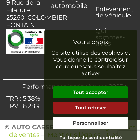
9 Rue de la
automobile
Enlèvement
Filature
de véhicule
25260 COLOMBIER-
FONTAINE
Qui
sommes-
nous
Ce site utilise des cookies et
Contact
vous donne le contrôle sur
ceux que vous souhaitez
activer
Performances intrinsèques 2023 :
Tout accepter
TRR : 5.38%
TRV : 6.28%
Tout refuser
Personnaliser
© AUTO CASSE 25
–
Conditions générales
de ventes
–
Mentions légales
–
Gestion
Politique de confidentialité