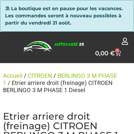
Panneau de gestion des cookies
⛱ La boutique est en pause pour les vacances.
Les commandes seront à nouveau possibles à
partir du vendredi 21 août.
0
0,00
€
Accueil
/
CITROEN
/
BERLINGO 3 M PHASE
1
/ Etrier arriere droit (freinage) CITROEN
BERLINGO 3 M PHASE 1 Diesel
Etrier arriere droit
(freinage) CITROEN