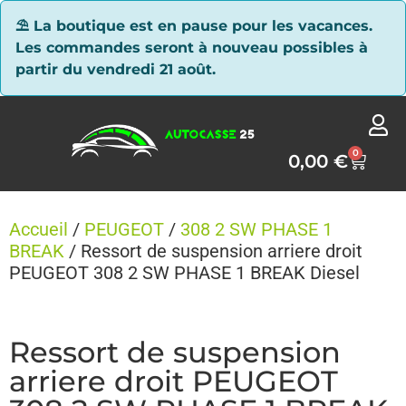
Panneau de gestion des cookies
⛱ La boutique est en pause pour les vacances.
Les commandes seront à nouveau possibles à
partir du vendredi 21 août.
0
0,00
€
Accueil
/
PEUGEOT
/
308 2 SW PHASE 1
BREAK
/ Ressort de suspension arriere droit
PEUGEOT 308 2 SW PHASE 1 BREAK Diesel
Ressort de suspension
arriere droit PEUGEOT