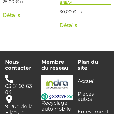
25,00
€
TTC
BREAK
30,00
€
TTC
Détails
Détails
Nous
Membre
Plan du
contacter
du réseau
site
Accueil
03 81 93 63
84
Pièces
autos
Recyclage
9 Rue de la
automobile
Enlèvement
Filature