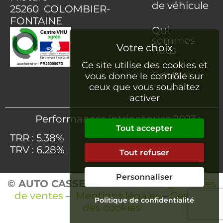
de véhicule
25260 COLOMBIER-
FONTAINE
Qui
sommes-
nous
Ce site utilise des cookies et
Contact
vous donne le contrôle sur
ceux que vous souhaitez
activer
Performances intrinsèques 2023 :
Tout accepter
TRR : 5.38%
TRV : 6.28%
Tout refuser
Personnaliser
© AUTO CASSE 25
–
Conditions générales
de ventes
–
Mentions légales
–
Gestion
Politique de confidentialité
des cookies