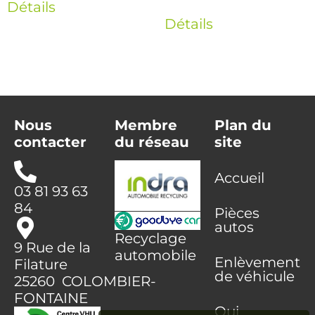
Détails
Détails
Nous
Membre
Plan du
contacter
du réseau
site
Accueil
03 81 93 63
84
Pièces
autos
Recyclage
9 Rue de la
automobile
Enlèvement
Filature
de véhicule
25260 COLOMBIER-
FONTAINE
Qui