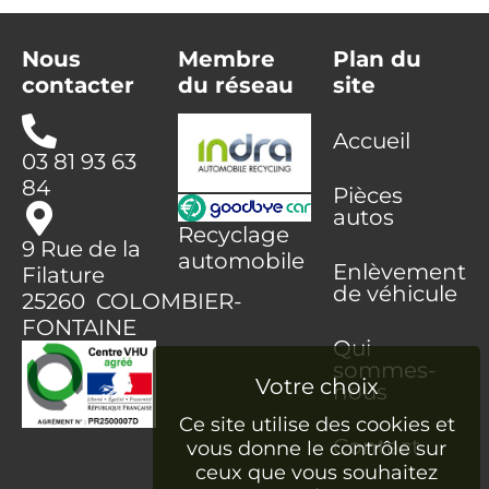
Nous
Membre
Plan du
contacter
du réseau
site
Accueil
03 81 93 63
84
Pièces
autos
Recyclage
9 Rue de la
automobile
Enlèvement
Filature
de véhicule
25260 COLOMBIER-
FONTAINE
Qui
sommes-
nous
Ce site utilise des cookies et
Contact
vous donne le contrôle sur
ceux que vous souhaitez