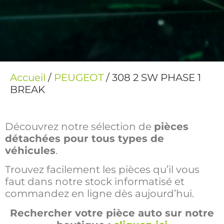
Accueil
/
PEUGEOT
/ 308 2 SW PHASE 1
BREAK
Découvrez notre sélection de
pièces
détachées pour tous types de
véhicules
.
Trouvez facilement les pièces qu’il vous
faut dans notre stock informatisé et
commandez en ligne dès aujourd’hui.
Rechercher votre pièce auto sur notre