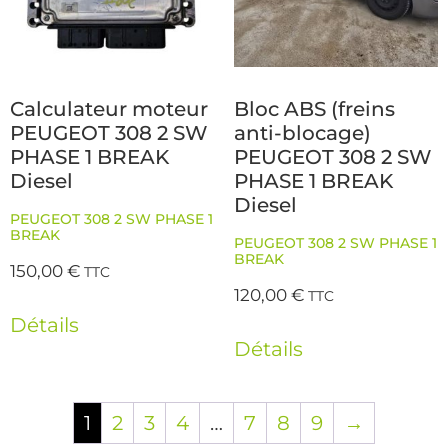
Calculateur moteur
Bloc ABS (freins
PEUGEOT 308 2 SW
anti-blocage)
PHASE 1 BREAK
PEUGEOT 308 2 SW
Diesel
PHASE 1 BREAK
Diesel
PEUGEOT 308 2 SW PHASE 1
BREAK
PEUGEOT 308 2 SW PHASE 1
BREAK
150,00
€
TTC
120,00
€
TTC
Détails
Détails
1
2
3
4
…
7
8
9
→