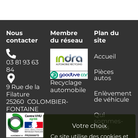
Nous
Membre
Plan du
contacter
du réseau
site
Accueil
03 81 93 63
84
Pièces
autos
Recyclage
9 Rue de la
automobile
Enlèvement
Filature
de véhicule
25260 COLOMBIER-
FONTAINE
Qui
sommes-
nous
Ce site utilise des cookies et