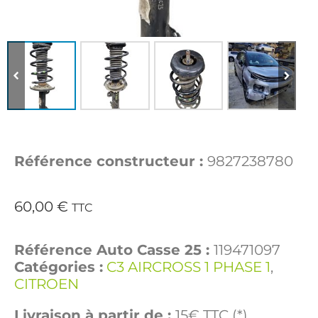
Référence constructeur :
9827238780
60,00
€
TTC
Référence Auto Casse 25 :
119471097
Catégories :
C3 AIRCROSS 1 PHASE 1
,
CITROEN
Livraison à partir de :
15€ TTC (*)