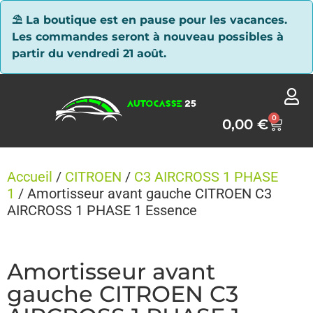
Panneau de gestion des cookies
⛱ La boutique est en pause pour les vacances.
Les commandes seront à nouveau possibles à
partir du vendredi 21 août.
0
0,00
€
Accueil
/
CITROEN
/
C3 AIRCROSS 1 PHASE
1
/ Amortisseur avant gauche CITROEN C3
AIRCROSS 1 PHASE 1 Essence
Amortisseur avant
gauche CITROEN C3