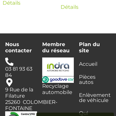
Détails
Détails
Nous
Membre
Plan du
contacter
du réseau
site
Accueil
03 81 93 63
84
Pièces
autos
Recyclage
9 Rue de la
automobile
Enlèvement
Filature
de véhicule
25260 COLOMBIER-
FONTAINE
Qui