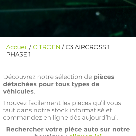
Accueil
/
CITROEN
/ C3 AIRCROSS 1
PHASE 1
Découvrez notre sélection de
pièces
détachées pour tous types de
véhicules
.
Trouvez facilement les pièces qu’il vous
faut dans notre stock informatisé et
commandez en ligne dès aujourd’hui.
Rechercher votre pièce auto sur notre