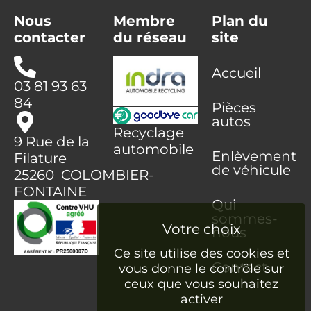
Nous
Membre
Plan du
contacter
du réseau
site
Accueil
03 81 93 63
84
Pièces
autos
Recyclage
9 Rue de la
automobile
Enlèvement
Filature
de véhicule
25260 COLOMBIER-
FONTAINE
Qui
sommes-
nous
Ce site utilise des cookies et
Contact
vous donne le contrôle sur
ceux que vous souhaitez
activer