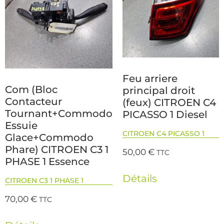
Feu arriere
Com (Bloc
principal droit
Contacteur
(feux) CITROEN C4
Tournant+Commodo
PICASSO 1 Diesel
Essuie
CITROEN C4 PICASSO 1
Glace+Commodo
Phare) CITROEN C3 1
50,00
€
TTC
PHASE 1 Essence
Détails
CITROEN C3 1 PHASE 1
70,00
€
TTC