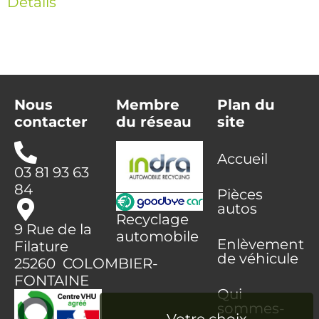
Détails
Nous
Membre
Plan du
contacter
du réseau
site
Accueil
03 81 93 63
84
Pièces
autos
Recyclage
9 Rue de la
automobile
Enlèvement
Filature
de véhicule
25260 COLOMBIER-
FONTAINE
Qui
sommes-