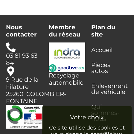
Nous
Membre
Plan du
contacter
du réseau
site
Accueil
03 81 93 63
84
Pièces
autos
Recyclage
9 Rue de la
automobile
Enlèvement
Filature
de véhicule
25260 COLOMBIER-
FONTAINE
Qui
sommes-
nous
Ce site utilise des cookies et
Contact