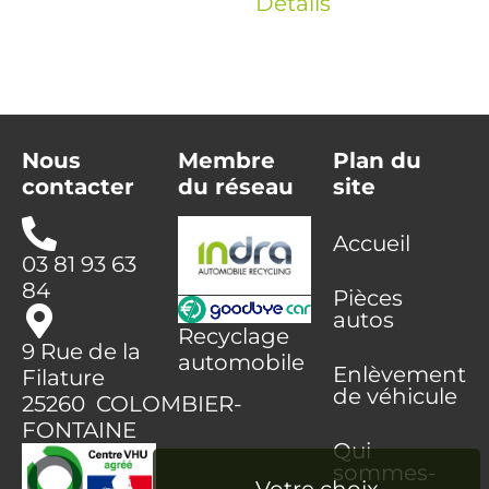
Détails
Nous
Membre
Plan du
contacter
du réseau
site
Accueil
03 81 93 63
84
Pièces
autos
Recyclage
9 Rue de la
automobile
Enlèvement
Filature
de véhicule
25260 COLOMBIER-
FONTAINE
Qui
sommes-