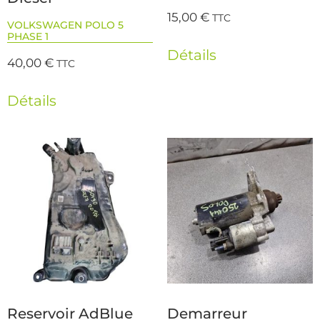
15,00
€
TTC
VOLKSWAGEN POLO 5
PHASE 1
Détails
40,00
€
TTC
Détails
Reservoir AdBlue
Demarreur