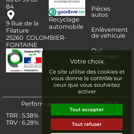
84
Pièces
autos
Recyclage
9 Rue de la
automobile
Enlèvement
Filature
de véhicule
25260 COLOMBIER-
FONTAINE
Qui
sommes-
nous
Ce site utilise des cookies et
Contact
vous donne le contrôle sur
ceux que vous souhaitez
activer
Performances intrinsèques 2023 :
Tout accepter
TRR : 5.38%
TRV : 6.28%
Tout refuser