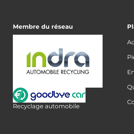
Membre du réseau
Pl
Ac
E
Pi
En
Q
Co
Recyclage automobile