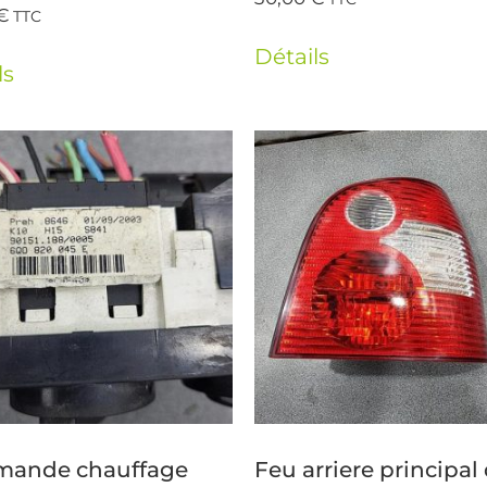
€
TTC
Détails
ls
ande chauffage
Feu arriere principal 