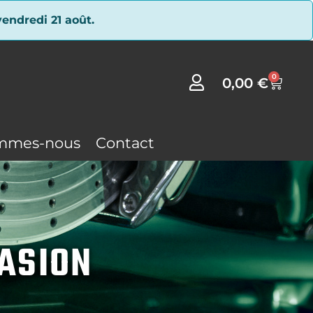
endredi 21 août.
0
0,00
€
mmes-nous
Contact
CASION