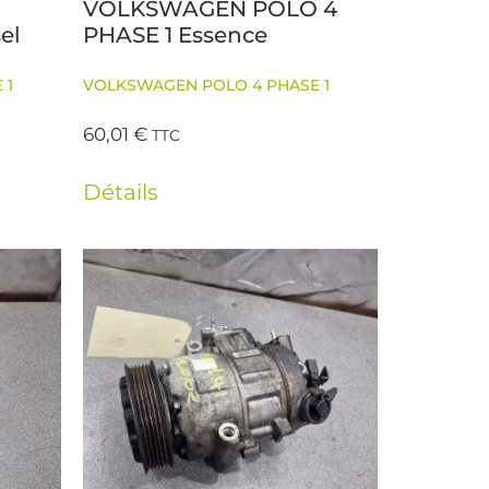
VOLKSWAGEN POLO 4
el
PHASE 1 Essence
 1
VOLKSWAGEN POLO 4 PHASE 1
60,01
€
TTC
Détails