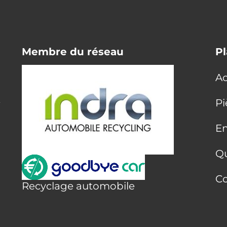
Membre du réseau
Pl
Ac
E
Pi
En
Q
Co
Recyclage automobile