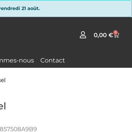
endredi 21 août.
0
0,00
€
mmes-nous
Contact
el
el
1857508A9B9