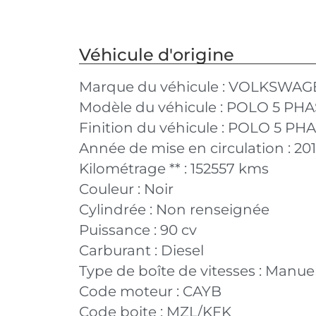
Véhicule d'origine
Marque du véhicule :
VOLKSWAG
Modèle du véhicule :
POLO 5 PHA
Finition du véhicule :
POLO 5 PHAS
Année de mise en circulation :
20
Kilométrage ** :
152557 kms
Couleur :
Noir
Cylindrée :
Non renseignée
Puissance :
90 cv
Carburant :
Diesel
Type de boîte de vitesses :
Manuel
Code moteur :
CAYB
Code boite :
MZL/KFK