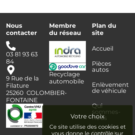
Nous
Membre
Plan du
contacter
du réseau
site
Accueil
03 81 93 63
84
Pièces
autos
Recyclage
9 Rue de la
automobile
Enlèvement
Filature
de véhicule
25260 COLOMBIER-
FONTAINE
Qui
sommes-
nous
Ce site utilise des cookies et
Contact
vous donne le contrôle sur