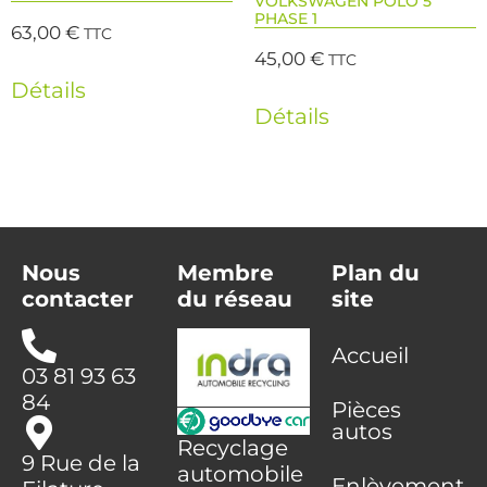
VOLKSWAGEN POLO 5
PHASE 1
63,00
€
TTC
45,00
€
TTC
Détails
Détails
Nous
Membre
Plan du
contacter
du réseau
site
Accueil
03 81 93 63
84
Pièces
autos
Recyclage
9 Rue de la
automobile
Enlèvement