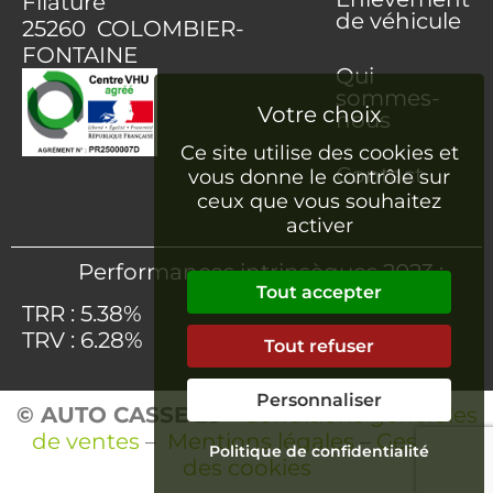
Filature
de véhicule
25260 COLOMBIER-
FONTAINE
Qui
sommes-
nous
Ce site utilise des cookies et
Contact
vous donne le contrôle sur
ceux que vous souhaitez
activer
Performances intrinsèques 2023 :
Tout accepter
TRR : 5.38%
TRV : 6.28%
Tout refuser
Personnaliser
© AUTO CASSE 25
–
Conditions générales
de ventes
–
Mentions légales
–
Gestion
Politique de confidentialité
des cookies