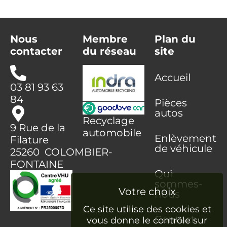
Nous
Membre
Plan du
contacter
du réseau
site
Accueil
03 81 93 63
84
Pièces
autos
Recyclage
9 Rue de la
automobile
Enlèvement
Filature
de véhicule
25260 COLOMBIER-
FONTAINE
Qui
sommes-
nous
Ce site utilise des cookies et
Contact
vous donne le contrôle sur