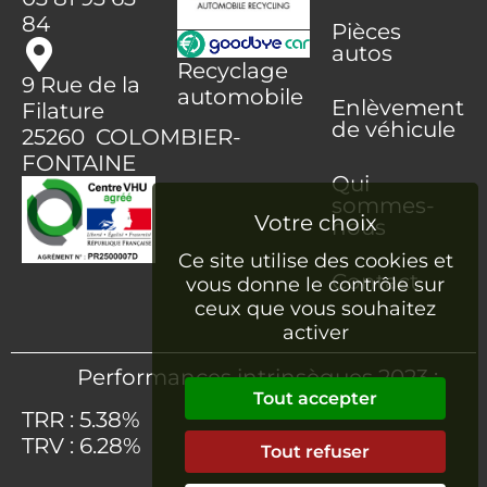
84
Pièces
autos
Recyclage
9 Rue de la
automobile
Enlèvement
Filature
de véhicule
25260 COLOMBIER-
FONTAINE
Qui
sommes-
nous
Ce site utilise des cookies et
Contact
vous donne le contrôle sur
ceux que vous souhaitez
activer
Performances intrinsèques 2023 :
Tout accepter
TRR : 5.38%
TRV : 6.28%
Tout refuser