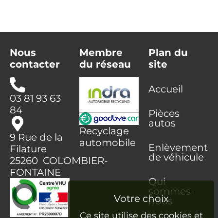
Nous
Membre
Plan du
contacter
du réseau
site
Accueil
03 81 93 63
84
Pièces
autos
Recyclage
9 Rue de la
automobile
Enlèvement
Filature
de véhicule
25260 COLOMBIER-
FONTAINE
Qui
sommes-
nous
Ce site utilise des cookies et