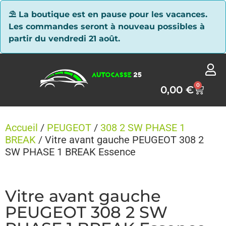
Panneau de gestion des cookies
⛱ La boutique est en pause pour les vacances.
Les commandes seront à nouveau possibles à
partir du vendredi 21 août.
0
0,00
€
Accueil
/
PEUGEOT
/
308 2 SW PHASE 1
BREAK
/ Vitre avant gauche PEUGEOT 308 2
SW PHASE 1 BREAK Essence
Vitre avant gauche
PEUGEOT 308 2 SW