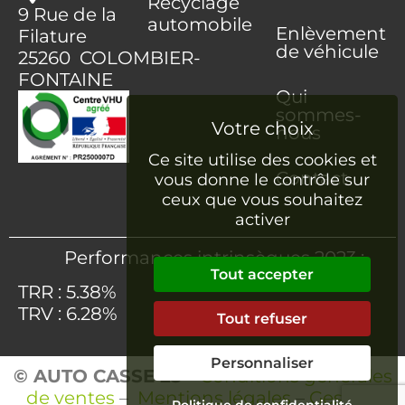
Recyclage
9 Rue de la
automobile
Enlèvement
Filature
de véhicule
25260 COLOMBIER-
FONTAINE
Qui
sommes-
nous
Ce site utilise des cookies et
Contact
vous donne le contrôle sur
ceux que vous souhaitez
activer
Performances intrinsèques 2023 :
Tout accepter
TRR : 5.38%
TRV : 6.28%
Tout refuser
Personnaliser
© AUTO CASSE 25
–
Conditions générales
de ventes
–
Mentions légales
–
Gestion