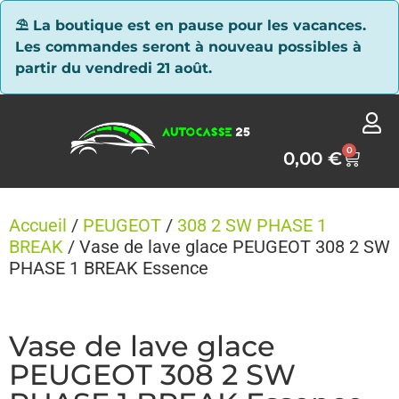
Panneau de gestion des cookies
⛱ La boutique est en pause pour les vacances.
Les commandes seront à nouveau possibles à
partir du vendredi 21 août.
0
0,00
€
Accueil
/
PEUGEOT
/
308 2 SW PHASE 1
BREAK
/ Vase de lave glace PEUGEOT 308 2 SW
PHASE 1 BREAK Essence
Vase de lave glace
PEUGEOT 308 2 SW