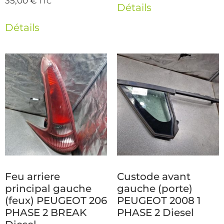
35,00
€
TTC
Détails
Détails
Feu arriere
Custode avant
principal gauche
gauche (porte)
(feux) PEUGEOT 206
PEUGEOT 2008 1
PHASE 2 BREAK
PHASE 2 Diesel