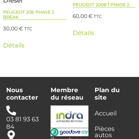
Diesel
PEUGEOT 2008 1 PHASE 2
PEUGEOT 206 PHASE 2
60,00
€
TTC
BREAK
30,00
€
TTC
Détails
Détails
Nous
Membre
Plan du
contacter
du réseau
site
Accueil
03 81 93 63
84
Pièces
autos