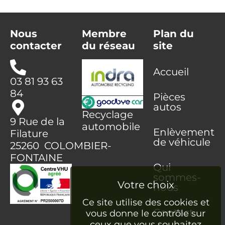
Nous
Membre
Plan du
contacter
du réseau
site
Accueil
03 81 93 63
84
Pièces
autos
Recyclage
9 Rue de la
automobile
Enlèvement
Filature
de véhicule
25260 COLOMBIER-
FONTAINE
Qui
sommes-
nous
Ce site utilise des cookies et
Contact
vous donne le contrôle sur
ceux que vous souhaitez