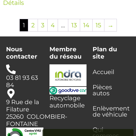
Détails
1
2
3
4
…
13
14
15
→
Nous
Membre
Plan du
contacter
du réseau
site
Accueil
03 81 93 63
84
Pièces
autos
Recyclage
9 Rue de la
automobile
Enlèvement
Filature
de véhicule
25260 COLOMBIER-
FONTAINE
Qui
sommes-