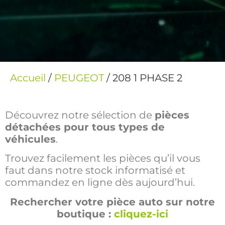
Accueil
/
PEUGEOT
/ 208 1 PHASE 2
Découvrez notre sélection de
pièces
détachées pour tous types de
véhicules
.
Trouvez facilement les pièces qu’il vous
faut dans notre stock informatisé et
commandez en ligne dès aujourd’hui.
Rechercher votre pièce auto sur notre
boutique :
cliquez-ici