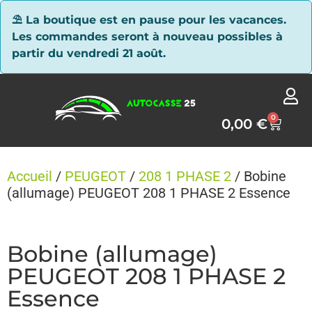
Panneau de gestion des cookies
⛱ La boutique est en pause pour les vacances.
Les commandes seront à nouveau possibles à
partir du vendredi 21 août.
0
0,00
€
Accueil
/
PEUGEOT
/
208 1 PHASE 2
/ Bobine
(allumage) PEUGEOT 208 1 PHASE 2 Essence
Bobine (allumage)
PEUGEOT 208 1 PHASE 2
Essence