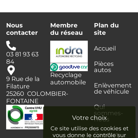
Nous
Membre
Plan du
contacter
du réseau
site
Accueil
03 81 93 63
84
Pièces
autos
Recyclage
9 Rue de la
automobile
Enlèvement
Filature
de véhicule
25260 COLOMBIER-
FONTAINE
Qui
sommes-
nous
Ce site utilise des cookies et
Contact
vous donne le contrôle sur