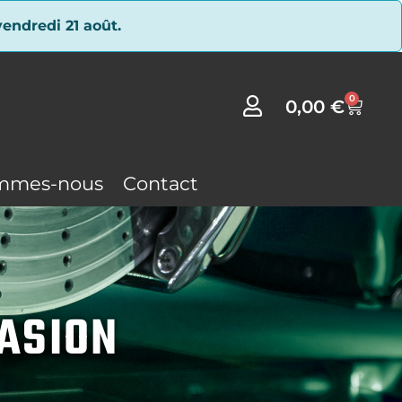
endredi 21 août.
0
0,00
€
mmes-nous
Contact
CASION