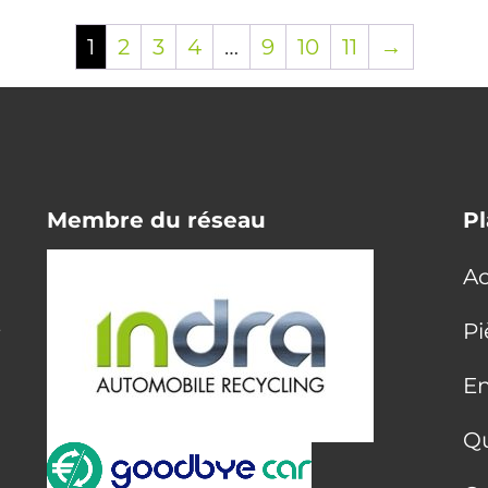
1
2
3
4
…
9
10
11
→
Membre du réseau
Pl
Ac
E
Pi
En
Q