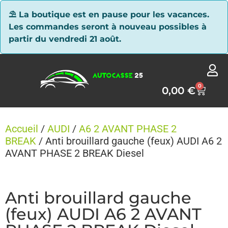
Panneau de gestion des cookies
⛱ La boutique est en pause pour les vacances.
Les commandes seront à nouveau possibles à
partir du vendredi 21 août.
0
0,00
€
Accueil
/
AUDI
/
A6 2 AVANT PHASE 2
BREAK
/ Anti brouillard gauche (feux) AUDI A6 2
AVANT PHASE 2 BREAK Diesel
Anti brouillard gauche
(feux) AUDI A6 2 AVANT