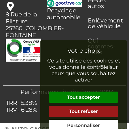
Pièces
autos
Recyclage
9 Rue de la
automobile
Enlèvement
Filature
de véhicule
25260 COLOMBIER-
FONTAINE
Qui
sommes-
nous
Ce site utilise des cookies et
Contact
vous donne le contrôle sur
ceux que vous souhaitez
activer
Performances intrinsèques 2023 :
Tout accepter
TRR : 5.38%
TRV : 6.28%
Tout refuser
Personnaliser