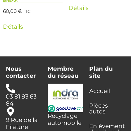
BREAK
Détails
60,00
€
TTC
Détails
Nous
Membre
Plan du
contacter
du réseau
site
Accueil
03 81 93 63
84
Pièces
autos
Recyclage
9 Rue de la
automobile
Enlèvement
Filature