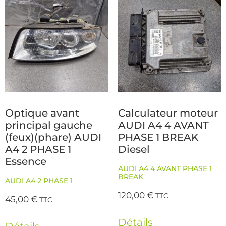
Optique avant
Calculateur moteur
principal gauche
AUDI A4 4 AVANT
(feux)(phare) AUDI
PHASE 1 BREAK
A4 2 PHASE 1
Diesel
Essence
AUDI A4 4 AVANT PHASE 1
BREAK
AUDI A4 2 PHASE 1
120,00
€
TTC
45,00
€
TTC
Détails