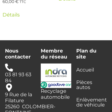
60,00
€
TTC
Détails
Nous
Membre
Plan du
contacter
du réseau
site
Accueil
03 81 93 63
84
Pièces
autos
Recyclage
9 Rue de la
automobile
Enlèvement
Filature
de véhicule
25260 COLOMBIER-