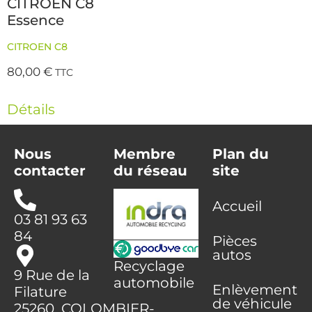
CITROEN C8
Essence
CITROEN C8
80,00
€
TTC
Détails
Nous
Membre
Plan du
contacter
du réseau
site
Accueil
03 81 93 63
84
Pièces
autos
Recyclage
9 Rue de la
automobile
Enlèvement
Filature
de véhicule
25260 COLOMBIER-