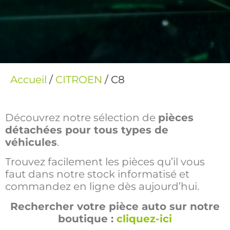
Accueil
/
CITROEN
/ C8
Découvrez notre sélection de
pièces
détachées pour tous types de
véhicules
.
Trouvez facilement les pièces qu’il vous
faut dans notre stock informatisé et
commandez en ligne dès aujourd’hui.
Rechercher votre pièce auto sur notre
boutique :
cliquez-ici