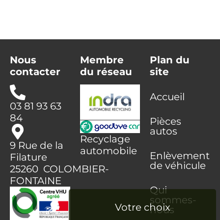
Nous
Membre
Plan du
contacter
du réseau
site
Accueil
03 81 93 63
84
Pièces
autos
Recyclage
9 Rue de la
automobile
Enlèvement
Filature
de véhicule
25260 COLOMBIER-
FONTAINE
Qui
sommes-
nous