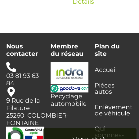
Détails
Nous
Membre
Plan du
contacter
du réseau
site
Accueil
03 81 93 63
84
Pièces
autos
Recyclage
9 Rue de la
automobile
Enlèvement
Filature
de véhicule
25260 COLOMBIER-
FONTAINE
Qui
sommes-