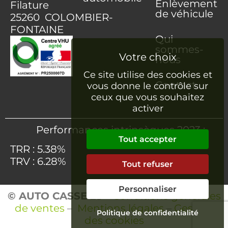
Enlèvement
Filature
de véhicule
25260 COLOMBIER-
FONTAINE
Qui
sommes-
nous
Ce site utilise des cookies et
Contact
vous donne le contrôle sur
ceux que vous souhaitez
activer
Performances intrinsèques 2023 :
Tout accepter
TRR : 5.38%
TRV : 6.28%
Tout refuser
Personnaliser
© AUTO CASSE 25
–
Conditions générales
de ventes
–
Mentions légales
–
Gestion
Politique de confidentialité
des cookies