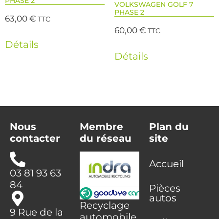
PHASE 2
VOLKSWAGEN GOLF 7
PHASE 2
63,00
€
TTC
60,00
€
TTC
Détails
Détails
Nous
Membre
Plan du
contacter
du réseau
site
Accueil
03 81 93 63
84
Pièces
autos
Recyclage
9 Rue de la
automobile