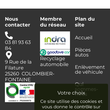
Nous
Membre
Plan du
contacter
du réseau
site
Accueil
03 81 93 63
84
Pièces
autos
Recyclage
9 Rue de la
automobile
Enlèvement
Filature
de véhicule
25260 COLOMBIER-
FONTAINE
Qui
sommes-
nous
Ce site utilise des cookies et
Contact
vous donne le contrôle sur