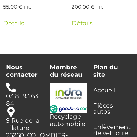
55,00
€
200,00
€
TTC
TTC
Détails
Détails
Nous
Membre
Plan du
contacter
du réseau
site
Accueil
03 81 93 63
84
Pièces
autos
Recyclage
9 Rue de la
automobile
Enlèvement
Filature
de véhicule
25260 COLOMBIER-