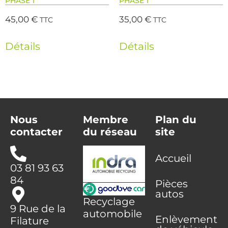
PHASE 1
PHASE 1
45,00
€
35,00
€
TTC
TTC
Détails
Détails
Nous
Membre
Plan du
contacter
du réseau
site
Accueil
03 81 93 63
84
Pièces
autos
Recyclage
9 Rue de la
automobile
Enlèvement
Filature