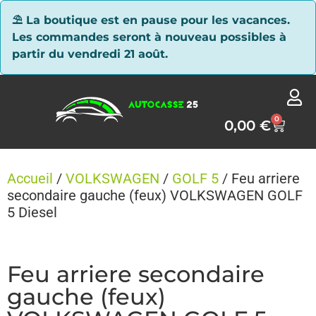
Panneau de gestion des cookies
⛱ La boutique est en pause pour les vacances.
Les commandes seront à nouveau possibles à
partir du vendredi 21 août.
0
0,00
€
Accueil
/
VOLKSWAGEN
/
GOLF 5
/ Feu arriere
secondaire gauche (feux) VOLKSWAGEN GOLF
5 Diesel
Feu arriere secondaire
gauche (feux)