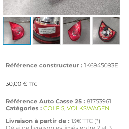
Référence constructeur :
1K6945093E
30,00
€
TTC
Référence Auto Casse 25 :
81753961
Catégories :
GOLF 5
,
VOLKSWAGEN
Livraison à partir de :
13€ TTC (*)
Délai de livraison estimés entre 2 et 3