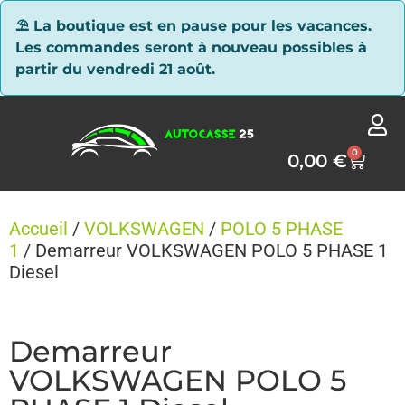
Panneau de gestion des cookies
⛱ La boutique est en pause pour les vacances.
Les commandes seront à nouveau possibles à
partir du vendredi 21 août.
0
0,00
€
Accueil
/
VOLKSWAGEN
/
POLO 5 PHASE
1
/ Demarreur VOLKSWAGEN POLO 5 PHASE 1
Diesel
Demarreur
VOLKSWAGEN POLO 5