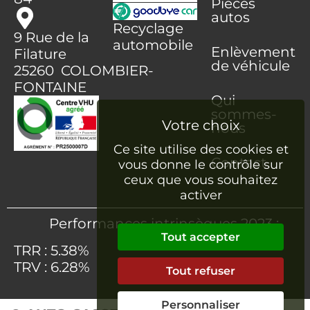
Pièces
autos
Recyclage
9 Rue de la
automobile
Enlèvement
Filature
de véhicule
25260 COLOMBIER-
FONTAINE
Qui
sommes-
nous
Ce site utilise des cookies et
Contact
vous donne le contrôle sur
ceux que vous souhaitez
activer
Performances intrinsèques 2023 :
Tout accepter
TRR : 5.38%
TRV : 6.28%
Tout refuser
Personnaliser