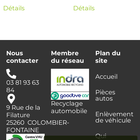
Détails
Détails
Nous
Membre
Plan du
contacter
du réseau
site
Accueil
03 81 93 63
84
Pièces
autos
Recyclage
9 Rue de la
automobile
Enlèvement
Filature
de véhicule
25260 COLOMBIER-
FONTAINE
Qui