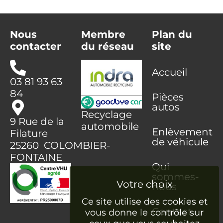
Nous
Membre
Plan du
contacter
du réseau
site
Accueil
03 81 93 63
84
Pièces
autos
Recyclage
9 Rue de la
automobile
Enlèvement
Filature
de véhicule
25260 COLOMBIER-
FONTAINE
Qui
sommes-
nous
Ce site utilise des cookies et
Contact
vous donne le contrôle sur