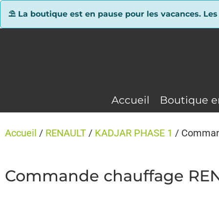
Panneau de gestion des cookies
⛱ La boutique est en pause pour les vacances. Les
Accueil
Boutique e
Accueil
/
RENAULT
/
KADJAR PHASE 1
/ Comman
Commande chauffage REN