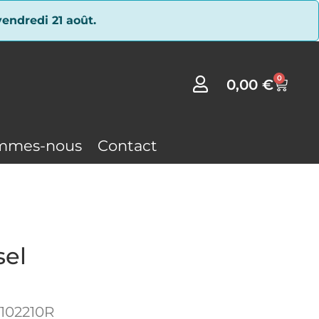
endredi 21 août.
0
0,00
€
mmes-nous
Contact
el
102210R