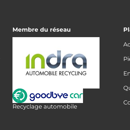
Membre du réseau
Pl
Ac
E
Pi
En
Q
Co
Recyclage automobile