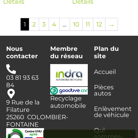
Détails
Détails
1
2
3
4
…
10
11
12
→
Nous
Membre
Plan du
contacter
du réseau
site
Accueil
03 81 93 63
84
Pièces
autos
Recyclage
9 Rue de la
automobile
Enlèvement
Filature
de véhicule
25260 COLOMBIER-
FONTAINE
Qui
sommes-