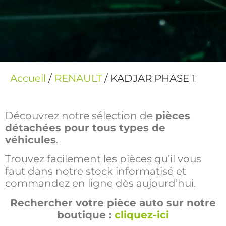
Accueil
/
RENAULT
/ KADJAR PHASE 1
Découvrez notre sélection de
pièces
détachées pour tous types de
véhicules
.
Trouvez facilement les pièces qu’il vous
faut dans notre stock informatisé et
commandez en ligne dès aujourd’hui.
Rechercher votre pièce auto sur notre
boutique :
cliquez-ici