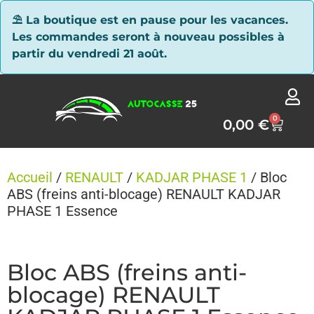
Panneau de gestion des cookies
⛱ La boutique est en pause pour les vacances.
Les commandes seront à nouveau possibles à
partir du vendredi 21 août.
0
0,00
€
Accueil
/
RENAULT
/
KADJAR PHASE 1
/ Bloc
ABS (freins anti-blocage) RENAULT KADJAR
PHASE 1 Essence
Bloc ABS (freins anti-
blocage) RENAULT