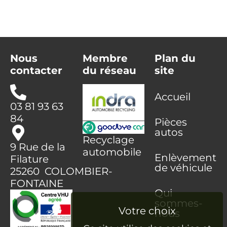
Nous
Membre
Plan du
contacter
du réseau
site
Accueil
03 81 93 63
84
Pièces
autos
Recyclage
9 Rue de la
automobile
Enlèvement
Filature
de véhicule
25260 COLOMBIER-
FONTAINE
Qui
sommes-
nous