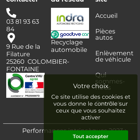
Accueil
03 81 93 63
84
Pièces
autos
Recyclage
9 Rue de la
automobile
Enlèvement
Filature
de véhicule
25260 COLOMBIER-
FONTAINE
Qui
sommes-
nous
Ce site utilise des cookies et
Contact
vous donne le contrôle sur
ceux que vous souhaitez
activer
Performances intrinsèques 2023 :
Tout accepter