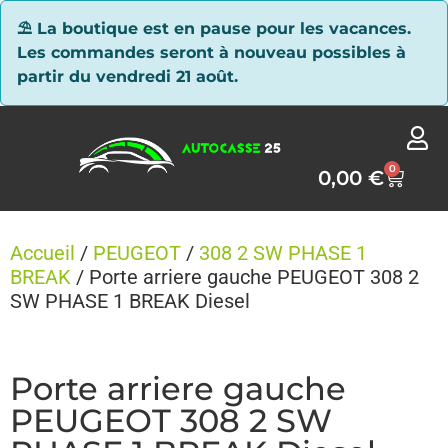
Panneau de gestion des cookies
⛱ La boutique est en pause pour les vacances.
Les commandes seront à nouveau possibles à
partir du vendredi 21 août.
0
0,00
€
Accueil
/
PEUGEOT
/
308 2 SW PHASE 1
BREAK
/ Porte arriere gauche PEUGEOT 308 2
SW PHASE 1 BREAK Diesel
Porte arriere gauche
PEUGEOT 308 2 SW