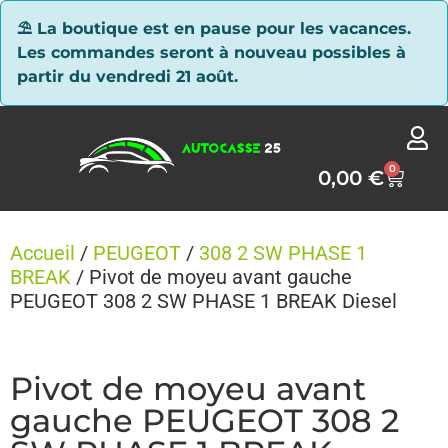
Panneau de gestion des cookies
⛱ La boutique est en pause pour les vacances.
Les commandes seront à nouveau possibles à
partir du vendredi 21 août.
0
0,00
€
Accueil
/
PEUGEOT
/
308 2 SW PHASE 1
BREAK
/ Pivot de moyeu avant gauche
PEUGEOT 308 2 SW PHASE 1 BREAK Diesel
Pivot de moyeu avant
gauche PEUGEOT 308 2