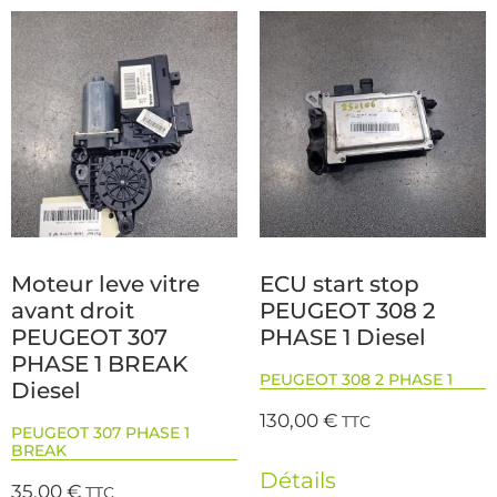
Moteur leve vitre
ECU start stop
avant droit
PEUGEOT 308 2
PEUGEOT 307
PHASE 1 Diesel
PHASE 1 BREAK
PEUGEOT 308 2 PHASE 1
Diesel
130,00
€
TTC
PEUGEOT 307 PHASE 1
BREAK
Détails
35,00
€
TTC