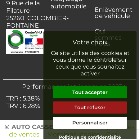
9 Rue de la
automobile
Enlèvement
Filature
de véhicule
25260 COLOMBIER-
FONTAINE
Qui
sommes-
nous
Ce site utilise des cookies et
Contact
vous donne le contrôle sur
ceux que vous souhaitez
activer
Performances intrinsèques 2023 :
Tout accepter
TRR : 5.38%
TRV : 6.28%
Tout refuser
Personnaliser
© AUTO CASSE 25
–
Conditions générales
de ventes
–
Mentions légales
–
Gestion
Politique de confidentialité