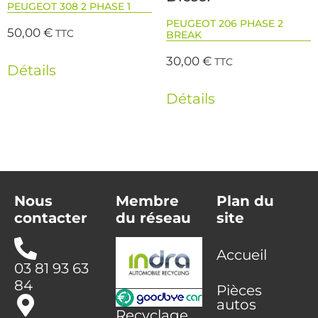
PEUGEOT 308 2 PHASE 1
PEUGEOT 206 PHASE 2
50,00
€
TTC
BREAK
30,00
€
TTC
Détails
Détails
Nous
Membre
Plan du
contacter
du réseau
site
Accueil
03 81 93 63
84
Pièces
autos
Recyclage