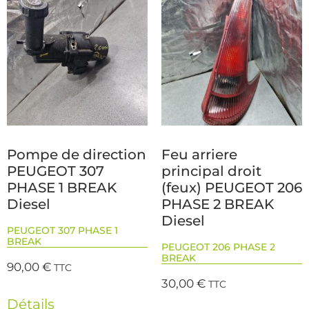
Pompe de direction
Feu arriere
PEUGEOT 307
principal droit
PHASE 1 BREAK
(feux) PEUGEOT 206
Diesel
PHASE 2 BREAK
Diesel
PEUGEOT 307 PHASE 1
BREAK
PEUGEOT 206 PHASE 2
BREAK
90,00
€
TTC
30,00
€
TTC
Détails