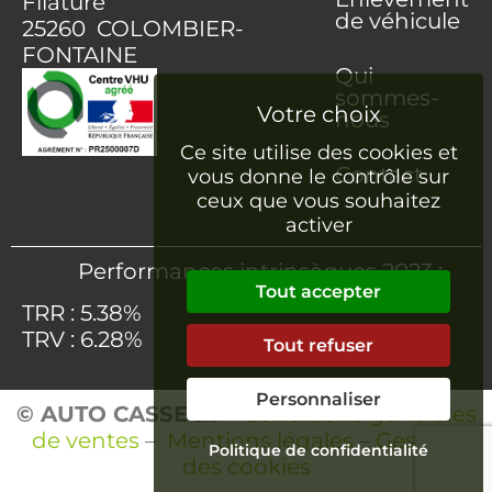
Filature
de véhicule
25260 COLOMBIER-
FONTAINE
Qui
sommes-
nous
Ce site utilise des cookies et
Contact
vous donne le contrôle sur
ceux que vous souhaitez
activer
Performances intrinsèques 2023 :
Tout accepter
TRR : 5.38%
TRV : 6.28%
Tout refuser
Personnaliser
© AUTO CASSE 25
–
Conditions générales
de ventes
–
Mentions légales
–
Gestion
Politique de confidentialité
des cookies