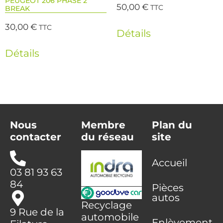
PEUGEOT 206 PHASE 2
50,00
€
TTC
BREAK
30,00
€
TTC
Détails
Détails
Nous
Membre
Plan du
contacter
du réseau
site
Accueil
03 81 93 63
84
Pièces
autos
Recyclage
9 Rue de la
automobile
Enlèvement