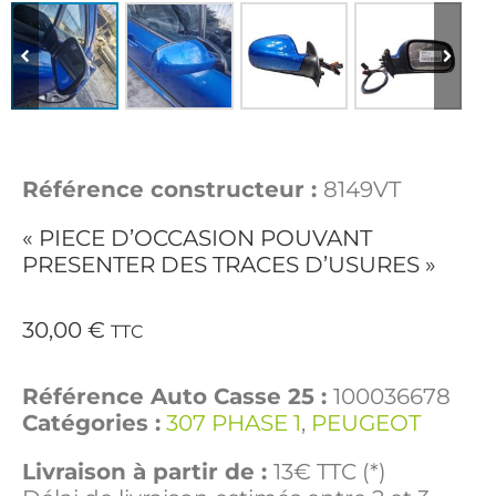
Référence constructeur :
8149VT
« PIECE D’OCCASION POUVANT
PRESENTER DES TRACES D’USURES »
30,00
€
TTC
Référence Auto Casse 25 :
100036678
Catégories :
307 PHASE 1
,
PEUGEOT
Livraison à partir de :
13€ TTC (*)