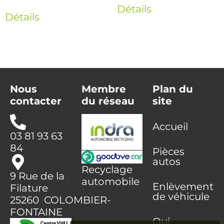
Détails
Détails
Nous
Membre
Plan du
contacter
du réseau
site
Accueil
03 81 93 63
84
Pièces
autos
Recyclage
9 Rue de la
automobile
Enlèvement
Filature
de véhicule
25260 COLOMBIER-
FONTAINE
Qui