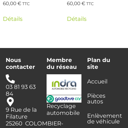
60,00
€
60,00
€
TTC
TTC
Détails
Détails
Nous
Membre
Plan du
contacter
du réseau
site
Accueil
03 81 93 63
84
Pièces
autos
Recyclage
9 Rue de la
automobile
Enlèvement
Filature
de véhicule
25260 COLOMBIER-