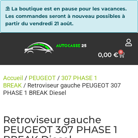
Panneau de gestion des cookies
⛱ La boutique est en pause pour les vacances.
Les commandes seront à nouveau possibles à
partir du vendredi 21 août.
0
0,00
€
Accueil
/
PEUGEOT
/
307 PHASE 1
BREAK
/ Retroviseur gauche PEUGEOT 307
PHASE 1 BREAK Diesel
Retroviseur gauche
PEUGEOT 307 PHASE 1