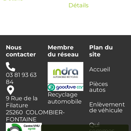
Détails
Nous
Membre
Plan du
contacter
du réseau
site
Accueil
03 81 93 63
84
Pièces
autos
Recyclage
9 Rue de la
automobile
Enlèvement
Filature
de véhicule
25260 COLOMBIER-
FONTAINE
Qui
sommes-