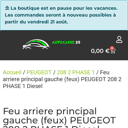
Panneau de gestion des cookies
⛱ La boutique est en pause pour les vacances.
Les commandes seront à nouveau possibles à
partir du vendredi 21 août.
0
0,00
€
Accueil
/
PEUGEOT
/
208 2 PHASE 1
/ Feu
arriere principal gauche (feux) PEUGEOT 208 2
PHASE 1 Diesel
Feu arriere principal
gauche (feux) PEUGEOT