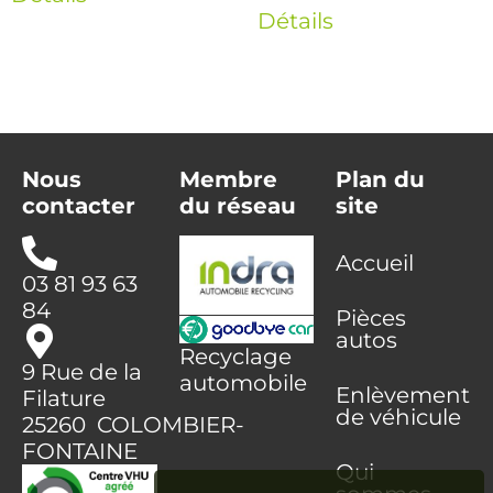
Détails
Nous
Membre
Plan du
contacter
du réseau
site
Accueil
03 81 93 63
84
Pièces
autos
Recyclage
9 Rue de la
automobile
Enlèvement
Filature
de véhicule
25260 COLOMBIER-
FONTAINE
Qui