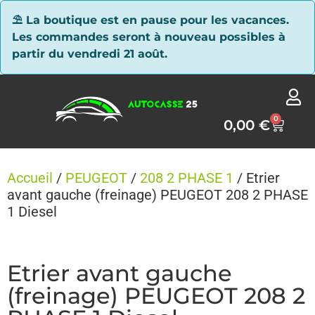
Panneau de gestion des cookies
⛱ La boutique est en pause pour les vacances.
Les commandes seront à nouveau possibles à
partir du vendredi 21 août.
0
0,00
€
Accueil
/
PEUGEOT
/
208 2 PHASE 1
/ Etrier
avant gauche (freinage) PEUGEOT 208 2 PHASE
1 Diesel
Etrier avant gauche
(freinage) PEUGEOT 208 2