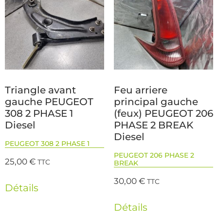
Triangle avant
Feu arriere
gauche PEUGEOT
principal gauche
308 2 PHASE 1
(feux) PEUGEOT 206
Diesel
PHASE 2 BREAK
Diesel
PEUGEOT 308 2 PHASE 1
PEUGEOT 206 PHASE 2
25,00
€
TTC
BREAK
30,00
€
TTC
Détails
Détails