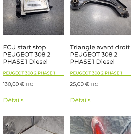
ECU start stop
Triangle avant droit
PEUGEOT 308 2
PEUGEOT 308 2
PHASE 1 Diesel
PHASE 1 Diesel
PEUGEOT 308 2 PHASE 1
PEUGEOT 308 2 PHASE 1
130,00
€
25,00
€
TTC
TTC
Détails
Détails