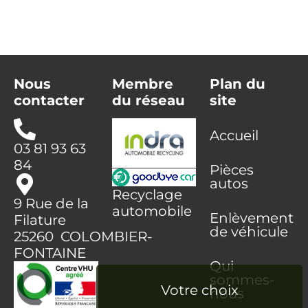
Nous
Membre
Plan du
contacter
du réseau
site
Accueil
03 81 93 63
84
Pièces
autos
Recyclage
9 Rue de la
automobile
Enlèvement
Filature
de véhicule
25260 COLOMBIER-
FONTAINE
Qui
sommes-
nous